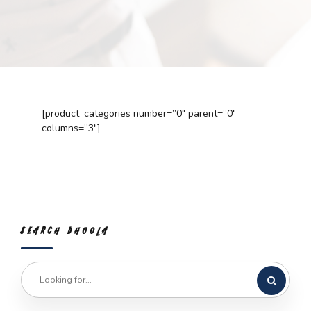
[product_categories number=”0″ parent=”0″
columns=”3″]
SEARCH DHOOLA